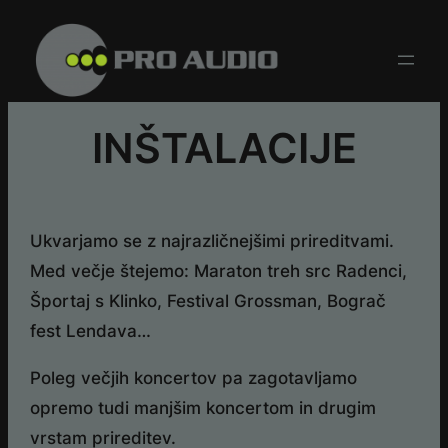
Skip
to
content
INŠTALACIJE
Ukvarjamo se z najrazličnejšimi prireditvami.
Med večje štejemo: Maraton treh src Radenci,
Športaj s Klinko, Festival Grossman, Bograč
fest Lendava…
Poleg večjih koncertov pa zagotavljamo
opremo tudi manjšim koncertom in drugim
vrstam prireditev.